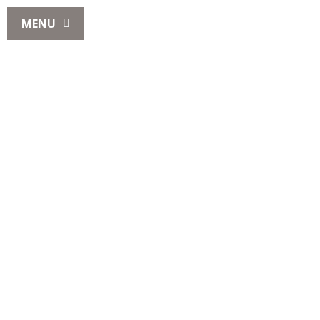
MENU
Une carrière chez
Trouver un emploi à temps
plein
et à temps partiel à
Drummondville